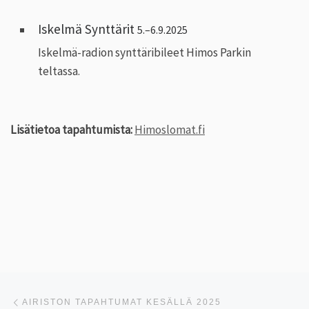
Iskelmä Synttärit
5.–6.9.2025
Iskelmä-radion synttäribileet Himos Parkin
teltassa.
Lisätietoa tapahtumista:
Himoslomat.fi
Artikkelien navigointi
Edellinen
AIRISTON TAPAHTUMAT KESÄLLÄ 2025