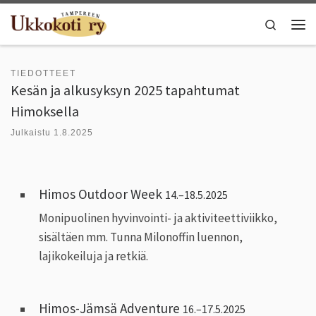
Skip to content
Search
Vali
TIEDOTTEET
Kesän ja alkusyksyn 2025 tapahtumat
Himoksella
Julkaistu
1.8.2025
Himos Outdoor Week
14.–18.5.2025
Monipuolinen hyvinvointi- ja aktiviteettiviikko,
sisältäen mm. Tunna Milonoffin luennon,
lajikokeiluja ja retkiä.
Himos-Jämsä Adventure
16.–17.5.2025