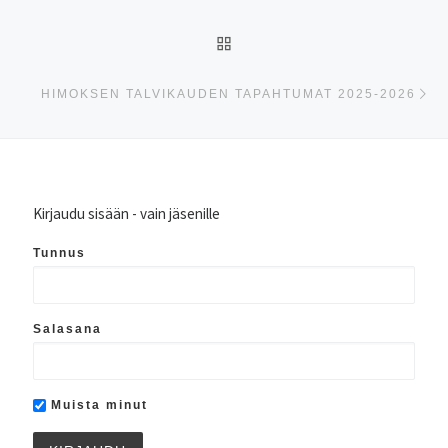
ARTIKKELISIVULLE
Se
HIMOKSEN TALVIKAUDEN TAPAHTUMAT 2025-2026
Kirjaudu sisään - vain jäsenille
Tunnus
Salasana
Muista minut